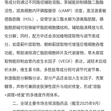
等成分则通过不同路径辅助溶脂，茶碱能抑制磷酸二酯酶
活性，提高细胞内环磷酸腺苷（cAMP）浓度，激活激素敏
感脂肪酶（HSL），促使甘油三酯水解为游离脂肪酸，磷
脂酰胆碱可轻微破坏脂肪细胞膜结构，辅助脂滴释放与乳
化分解；同时，配方中还会添加植物提取物与调节类成
分，如菜蓟叶提取物、朝鲜蓟提取物可增强巨噬细胞吞噬
功能，帮助清除凋亡脂肪细胞碎片及代谢废物，草木犀提
取物能抑制血管内皮生长因子（VEGF）表达，减轻术后组
织水肿，维生素 B族、多胜肽等成分则可调节代谢节奏、
刺激脂肪分解酶分泌，部分产品还会加入生长因子、壳聚
糖等，声称可兼顾皮肤弹性提升与组织修复，形成“溶脂
+调理+修复”的多维度作用体系。
二、全球主要市场合规溶脂药品（截至2025年9月）