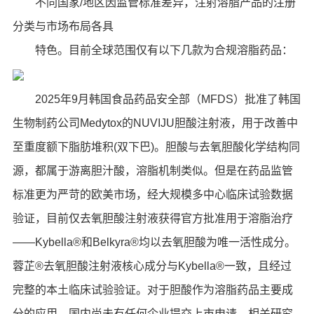
不同国家/地区因监管标准差异，注射溶脂产品的注册
分类与市场布局各具
特色。目前全球范围仅有以下几款为合规溶脂药品：
2025年9月韩国食品药品安全部（MFDS）批准了韩国
生物制药公司Medytox的NUVIJU胆酸注射液，用于改善中
至重度额下脂肪堆积(双下巴)。胆酸与去氧胆酸化学结构同
源，都属于游离胆汁酸，溶脂机制类似。但是在药品监管
标准更为严苛的欧美市场，经大规模多中心临床试验数据
验证，目前仅去氧胆酸注射液获得官方批准用于溶脂治疗
——Kybella®和Belkyra®均以去氧胆酸为唯一活性成分。
蓉芷®去氧胆酸注射液核心成分与Kybella®一致，且经过
完整的本土临床试验验证。对于胆酸作为溶脂药品主要成
分的应用，国内尚未有任何企业提交上市申请，相关研究