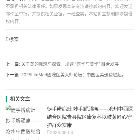
不承担相关法律责任。如果发现本站有涉嫌抄袭的内容，欢迎发送
邮件至举报，并提供相关证据，一经查实，本站将立刻删除涉嫌侵
权内容。
标签：
上一篇:
关于美的雕琢与探索，加速 “医学与美学” 融合发展
下一篇:
2025LiteMed國際医美大师论坛：中国医美迅速崛起，铸就全球技术交流新高地
相关文章
徒手辨病灶 妙手解顽痛——沧州中西医
结合医院青县院区康复科以岐黄匠心守
护群众安康
2026-08-04