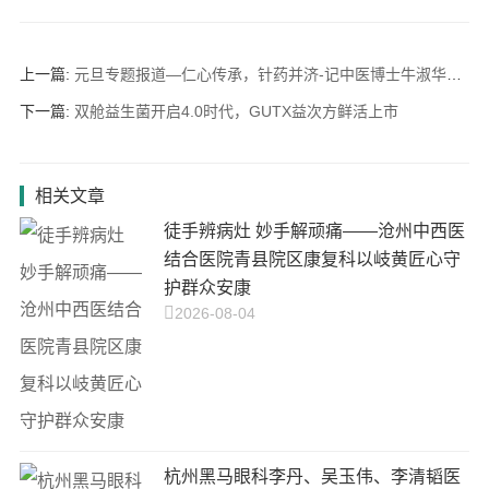
上一篇:
元旦专题报道—仁心传承，针药并济-记中医博士牛淑华的医路坚守与创新
下一篇:
双舱益生菌开启4.0时代，GUTX益次方鲜活上市
相关文章
徒手辨病灶 妙手解顽痛——沧州中西医
结合医院青县院区康复科以岐黄匠心守
护群众安康
2026-08-04
杭州黑马眼科李丹、吴玉伟、李清韬医