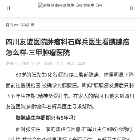
首页
>>
滚动资讯
四川友谊医院肿瘤科石辉兵医生看胰腺癌
怎么样-三甲肿瘤医院
发布于：2026-01-13
阅读：197
来源：本站
63岁的张先生(化名)因持续上腹部隐痛、体重明显下降
而前往医院检查,被确诊为胰腺癌。听闻“胰腺癌发病后只剩
下五年生存期”,精神备受打击。在家人的陪同下,他来到四川
友谊医院,向肿瘤科石辉兵医生寻求帮助。
胰腺癌生存周期只有
5
年吗?
面对张先生一家的焦虑与困惑,石辉兵主任细致地询问