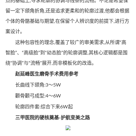
点的基础上,寻求轮廓的协调与线条的流畅。不论是希望保
留一定下颌角折角,还是追求更柔和的轮廓过渡,他都会根据
个体的骨骼基础与期望,在保留个人辨识度的前提下,进行方
案设计。
这种包容性的理念,覆盖了较广的审美需求,从所谓“高
智脸”、“高级脸”到“幼态脸”的轮廓调整,其核心逻辑都是围
绕“协调”与“流畅”展开,而非模板化的改造。
赵延峰医生磨骨手术费用参考
长曲线下颌角:3～5W
颧骨颧弓成型:4～6W
轮廓四件套:综合下来6W起
三甲医院的硬核奠基
-
护航变美之路