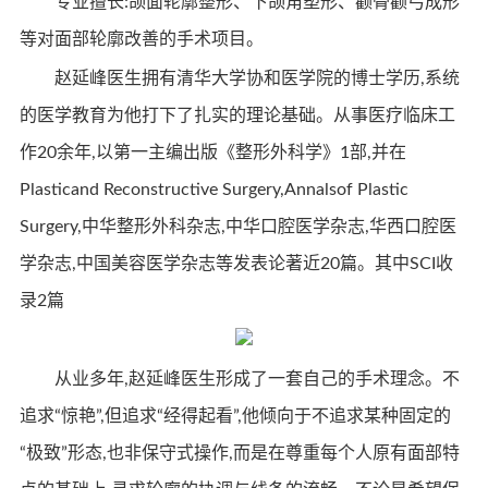
专业擅长:颌面轮廓整形、下颌角塑形、颧骨颧弓成形
等对面部轮廓改善的手术项目。
赵延峰医生拥有清华大学协和医学院的博士学历,系统
的医学教育为他打下了扎实的理论基础。从事医疗临床工
作20余年,以第一主编出版《整形外科学》1部,并在
Plasticand Reconstructive Surgery,Annalsof Plastic
Surgery,中华整形外科杂志,中华口腔医学杂志,华西口腔医
学杂志,中国美容医学杂志等发表论著近20篇。其中SCI收
录2篇
从业多年,赵延峰医生形成了一套自己的手术理念。不
追求“惊艳”,但追求“经得起看”,他倾向于不追求某种固定的
“极致”形态,也非保守式操作,而是在尊重每个人原有面部特