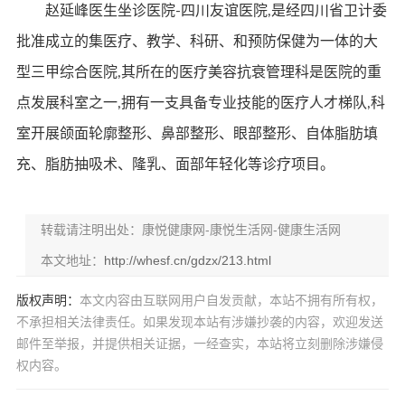
赵延峰医生坐诊医院-四川友谊医院,是经四川省卫计委
批准成立的集医疗、教学、科研、和预防保健为一体的大
型三甲综合医院,其所在的医疗美容抗衰管理科是医院的重
点发展科室之一,拥有一支具备专业技能的医疗人才梯队,科
室开展颌面轮廓整形、鼻部整形、眼部整形、自体脂肪填
充、脂肪抽吸术、隆乳、面部年轻化等诊疗项目。
转载请注明出处：康悦健康网-康悦生活网-健康生活网
本文地址：
http://whesf.cn/gdzx/213.html
版权声明：
本文内容由互联网用户自发贡献，本站不拥有所有权，
不承担相关法律责任。如果发现本站有涉嫌抄袭的内容，欢迎发送
邮件至举报，并提供相关证据，一经查实，本站将立刻删除涉嫌侵
权内容。