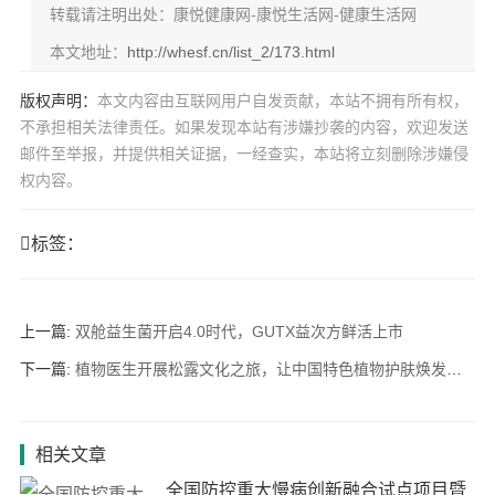
转载请注明出处：康悦健康网-康悦生活网-健康生活网
本文地址：
http://whesf.cn/list_2/173.html
版权声明：
本文内容由互联网用户自发贡献，本站不拥有所有权，
不承担相关法律责任。如果发现本站有涉嫌抄袭的内容，欢迎发送
邮件至举报，并提供相关证据，一经查实，本站将立刻删除涉嫌侵
权内容。
标签：
上一篇:
双舱益生菌开启4.0时代，GUTX益次方鲜活上市
下一篇:
植物医生开展松露文化之旅，让中国特色植物护肤焕发新光彩
相关文章
全国防控重大慢病创新融合试点项目暨