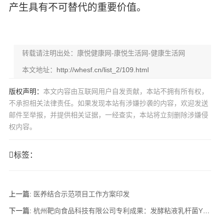
产生具有不可替代的重要价值。
转载请注明出处：康悦健康网-康悦生活网-健康生活网
本文地址：
http://whesf.cn/list_2/109.html
版权声明：
本文内容由互联网用户自发贡献，本站不拥有所有权，
不承担相关法律责任。如果发现本站有涉嫌抄袭的内容，欢迎发送
邮件至举报，并提供相关证据，一经查实，本站将立刻删除涉嫌侵
权内容。
标签：
上一篇:
医养结合示范项目工作方案印发
下一篇:
杭州靶向食品科技有限公司专利成果：发酵粘液乳杆菌YDJ-6为代谢健康提供新选择